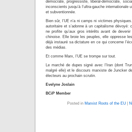
démocrate, progressiste, liberal-démocrate, soc
inconscients jusqu’à l’ultra-gauche internationale u
et subventionnée.
Bien sûr, l’UE n’a ni camps ni victimes physiques
autoritaire et s’adonne à un capitalisme dévoyé: 
ne profite qu’aux gros intérêts avant de devenir
chinoise. Elle broie les peuples, elle oppresse l
déjà instauré sa dictature en ce qui concerne l’é
des médias.
Et comme Marx, l’UE se trompe sur tout.
Le marché de dupes signé avec l’Iran (dont Tru
malgré elle) et le discours marxiste de Juncker de
électeurs au prochain scrutin.
Evelyne Joslain
BCiP Member
Posted in
Marxist Roots of the EU
|
N