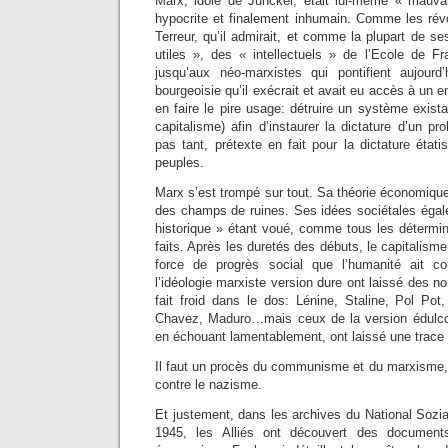
Marx, idole de Juncker, était lui-même « mauvai
hypocrite et finalement inhumain. Comme les révo
Terreur, qu’il admirait, et comme la plupart de se
utiles », des « intellectuels » de l’Ecole de Fr
jusqu’aux néo-marxistes qui pontifient aujourd’h
bourgeoisie qu’il exécrait et avait eu accès à un 
en faire le pire usage: détruire un système existan
capitalisme) afin d’instaurer la dictature d’un pr
pas tant, prétexte en fait pour la dictature étati
peuples.
Marx s’est trompé sur tout. Sa théorie économique
des champs de ruines. Ses idées sociétales éga
historique » étant voué, comme tous les détermin
faits. Après les duretés des débuts, le capitalisme
force de progrès social que l’humanité ait c
l’idéologie marxiste version dure ont laissé des n
fait froid dans le dos: Lénine, Staline, Pol Pot
Chavez, Maduro…mais ceux de la version édulcor
en échouant lamentablement, ont laissé une trace 
Il faut un procès du communisme et du marxisme
contre le nazisme.
Et justement, dans les archives du National Sozia
1945, les Alliés ont découvert des documents