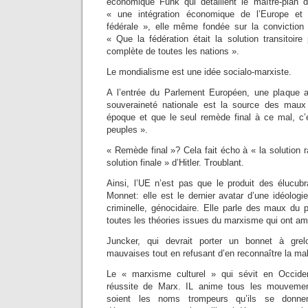
économique Funk qui détaillent le maître-plan du
« une intégration économique de l’Europe et 
fédérale », elle même fondée sur la conviction
« Que la fédération était la solution transitoir
complète de toutes les nations ».
Le mondialisme est une idée socialo-marxiste.
A l’entrée du Parlement Européen, une plaque av
souveraineté nationale est la source des maux 
époque et que le seul remède final à ce mal, c’
peuples ».
« Remède final »? Cela fait écho à « la solution r
solution finale » d’Hitler. Troublant.
Ainsi, l’UE n’est pas que le produit des élucub
Monnet: elle est le dernier avatar d’une idéologie r
criminelle, génocidaire. Elle parle des maux du 
toutes les théories issues du marxisme qui ont a
Juncker, qui devrait porter un bonnet à gre
mauvaises tout en refusant d’en reconnaître la mal
Le « marxisme culturel » qui sévit en Occident
réussite de Marx. IL anime tous les mouveme
soient les noms trompeurs qu’ils se donnent (