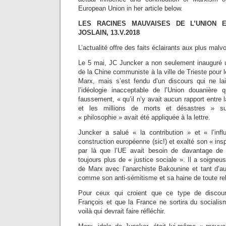
European Union in her article below.
LES RACINES MAUVAISES DE L’UNION E
JOSLAIN, 13.V.2018
L’actualité offre des faits éclairants aux plus malv
Le 5 mai, JC Juncker a non seulement inauguré 
de la Chine communiste à la ville de Trieste pour 
Marx, mais s’est fendu d’un discours qui ne la
l’idéologie inacceptable de l’Union douanière qu
faussement, « qu’il n’y avait aucun rapport entre 
et les millions de morts et désastres » su
« philosophie » avait été appliquée à la lettre.
Juncker a salué « la contribution » et « l’in
construction européenne (sic!) et exalté son « inspi
par là que l’UE avait besoin de davantage de 
toujours plus de « justice sociale ». Il a soigneu
de Marx avec l’anarchiste Bakounine et tant d’au
comme son anti-sémitisme et sa haine de toute rel
Pour ceux qui croient que ce type de discou
François et que la France ne sortira du socialis
voilà qui devrait faire réfléchir.